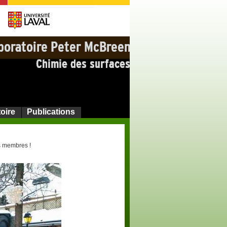
oire
Publications
s membres !