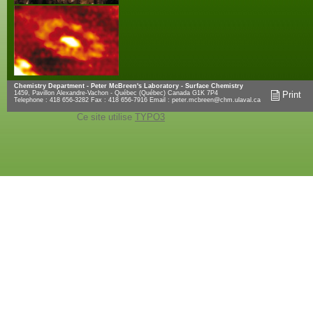
Chemistry Department - Peter McBreen's Laboratory - Surface Chemistry
1459, Pavillon Alexandre-Vachon - Québec (Québec) Canada G1K 7P4
Print
Telephone : 418 656-3282 Fax : 418 656-7916 Email :
peter.mcbreen@chm.ulaval.ca
Ce site utilise
TYPO3