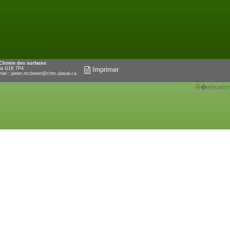
 Chimie des surfaces
ada G1K 7P4
Imprimer
riel :
peter.mcbreen@chm.ulaval.ca
R�alisatio