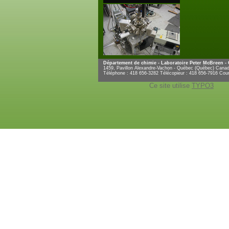
Département de chimie - Laboratoire Peter McBreen -
1459, Pavillon Alexandre-Vachon - Québec (Québec) Can
Téléphone : 418 656-3282 Télécopieur : 418 656-7916 Cour
Ce site utilise
TYPO3