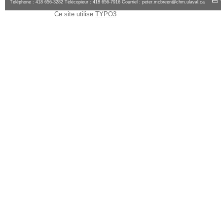
Téléphone : 418 656-3282 Télécopieur : 418 656-7916 Courriel :
peter.mcbreen@chm.ulaval.ca
Ce site utilise
TYPO3