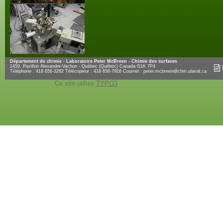
Département de chimie - Laboratoire Peter McBreen - Chimie des surfaces
1459, Pavillon Alexandre-Vachon - Québec (Québec) Canada G1K 7P4
Téléphone : 418 656-3282 Télécopieur : 418 656-7916 Courriel :
peter.mcbreen@chm.ulaval.ca
Ce site utilise
TYPO3