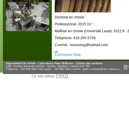
Doctorat en chimie:`
Professionnel: 2015.10 ~
Maîtrise en chimie (Université Laval): 2012.8 - 
Téléphone: 418 265-5758
Courriel : louiszeng@hotmail.com
Curriculum Vitae
Département de chimie - Laboratoire Peter McBreen - Chimie des surfaces
1459, Pavillon Alexandre-Vachon - Québec (Québec) Canada G1K 7P4
Téléphone : 418 656-3282 Télécopieur : 418 656-7916 Courriel :
peter.mcbreen@chm.ulaval.ca
Ce site utilise
TYPO3