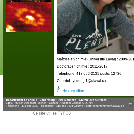
Maîtrise en chimie (Université Laval) : 2009-20
Doctorat en chimie : 2011-2017
Téléphone: 418 656-2131 poste: 12736
Courriel : yi.dong.1@ulaval.ca
Curriculum Vitae
Département de chimie - Laboratoire Peter McBreen - Chimie des surfaces
1459, Pavillon Alexandre-Vachon - Québec (Québec) Canada G1K 7P4
Téléphone : 418 656-3282 Télécopieur : 418 656-7916 Courriel :
peter.mcbreen@chm.ulaval.ca
Ce site utilise
TYPO3