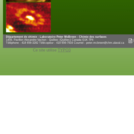
Département de chimie - Laboratoire Peter McBreen - Chimie des surfaces
1459, Pavillon Alexandre-Vachon - Québec (Québec) Canada G1K 7P4
Téléphone : 418 656-3282 Télécopieur : 418 656-7916 Courriel :
peter.mcbreen@chm.ulaval.ca
Ce site utilise
TYPO3