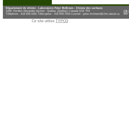
Département de chimie - Laboratoire Peter McBreen - Chimie des surfaces
1459, Pavillon Alexandre-Vachon - Québec (Québec) Canada G1K 7P4
Téléphone : 418 656-3282 Télécopieur : 418 656-7916 Courriel :
peter.mcbreen@chm.ulaval.ca
Ce site utilise
TYPO3