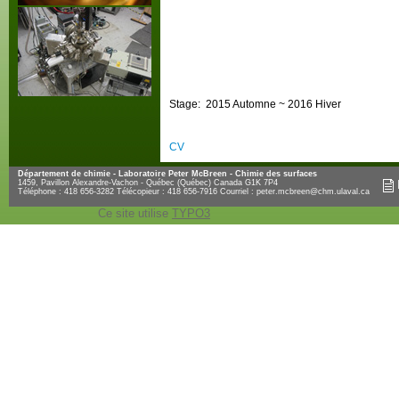
Stage: 2015 Automne ~ 2016 Hiver
CV
Département de chimie - Laboratoire Peter McBreen - Chimie des surfaces
1459, Pavillon Alexandre-Vachon - Québec (Québec) Canada G1K 7P4
Téléphone : 418 656-3282 Télécopieur : 418 656-7916 Courriel :
peter.mcbreen@chm.ulaval.ca
Ce site utilise
TYPO3