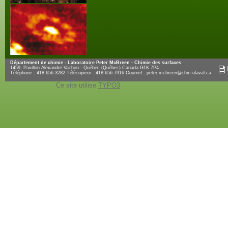
Département de chimie - Laboratoire Peter McBreen - Chimie des surfaces
1459, Pavillon Alexandre-Vachon - Québec (Québec) Canada G1K 7P4
Téléphone : 418 656-3282 Télécopieur : 418 656-7916 Courriel :
peter.mcbreen@chm.ulaval.ca
Ce site utilise
TYPO3