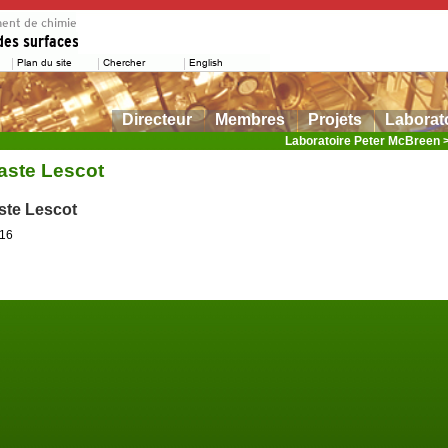
Directeur
Membres
Projets
Laborat
Laboratoire Peter McBreen
aste Lescot
ste Lescot
016