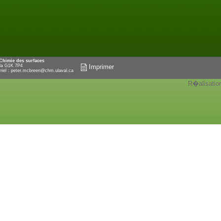
 Chimie des surfaces
ada G1K 7P4
Imprimer
riel :
peter.mcbreen@chm.ulaval.ca
R�alisatio