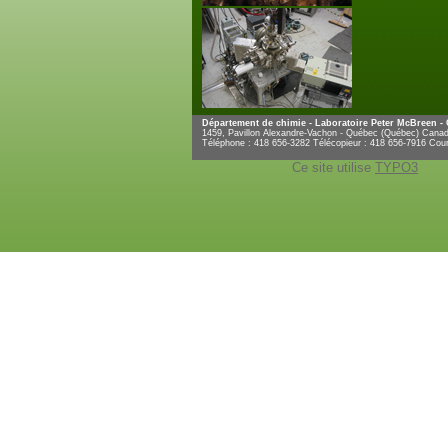
Département de chimie - Laboratoire Peter McBreen -
1459, Pavillon Alexandre-Vachon - Québec (Québec) Can
Téléphone : 418 656-3282 Télécopieur : 418 656-7916 Cour
Ce site utilise
TYPO3