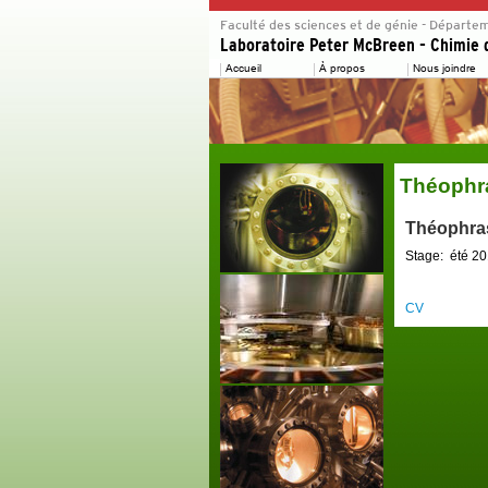
Théophr
Théophra
Stage: été 2
CV