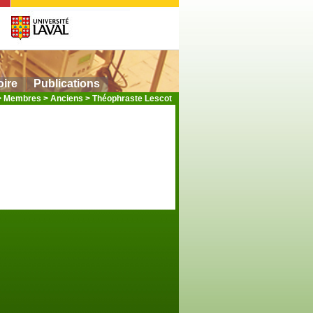
oire
Publications
>
Membres
>
Anciens
>
Théophraste Lescot