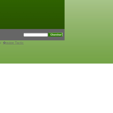
n:
�quipe Tactic