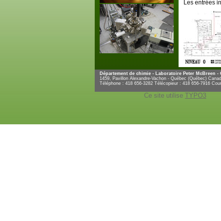
Les entrées i
Département de chimie - Laboratoire Peter McBreen -
1459, Pavillon Alexandre-Vachon - Québec (Québec) Can
Téléphone : 418 656-3282 Télécopieur : 418 656-7916 Cour
Ce site utilise
TYPO3