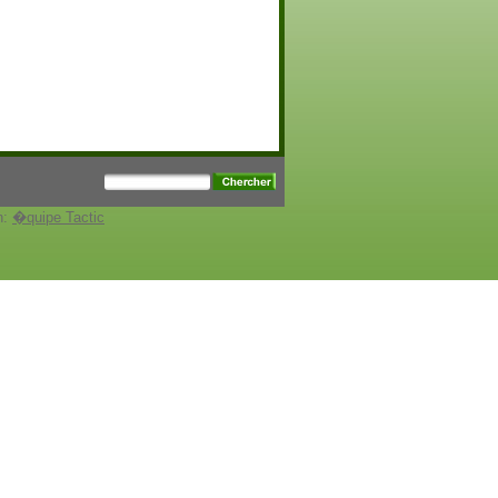
n:
�quipe Tactic