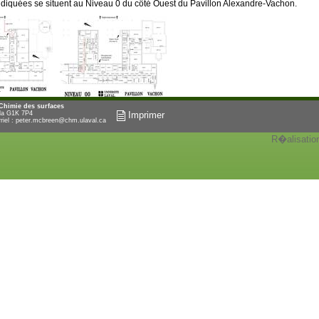
ndiquées se situent au Niveau 0 du côté Ouest du Pavillon Alexandre-Vachon.
 Chimie des surfaces
ada G1K 7P4
Imprimer
riel :
peter.mcbreen@chm.ulaval.ca
R�alisatio