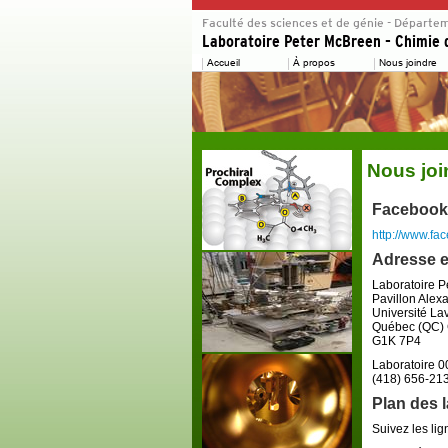
Nous joi
Facebook
http://www.f
Adresse e
Laboratoire 
Pavillon Ale
Université La
Québec (QC)
G1K 7P4
Laboratoire 
(418) 656-21
Plan des 
Suivez les lig