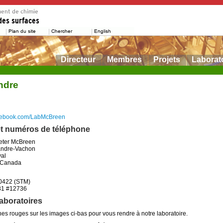
Directeur
Membres
Projets
Laborat
ndre
acebook.com/LabMcBreen
t numéros de téléphone
Peter McBreen
xandre-Vachon
val
 Canada
00422 (STM)
31 #12736
laboratoires
nes rouges sur les images ci-bas pour vous rendre à notre laboratoire.