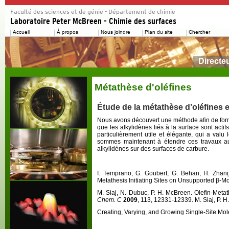
Directe
Métathèse d'oléfines
Étude de la métathèse d’oléfines 
Nous avons découvert une méthode afin de fo
que les alkylidènes liés à la surface sont actif
s
particulièrement utile et élégante, qui a va
sommes maintenant à étendre ces travaux aux 
alkylidènes sur des surfaces de carbure.
I. Temprano, G. Goubert, G. Behan, H. Zhang,
Metathesis Initiating Sites on Unsupported β-
M. Siaj, N. Dubuc, P. H. McBreen. Olefin-Meta
Chem. C
2009
, 113, 12331-12339. M. Siaj, P. 
Creating, Varying, and Growing Single-Site Mol