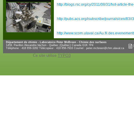
http://blogs.rsc.org/cy/2011/08/31/hot-article-t
http://pubs.acs.org/isubscribe/journals/cen/83/
http://www.scom.ulaval.ca/Au.fil.des.evenement
Département de chimie - Laboratoire Peter McBreen - Chimie des surfaces
1459, Pavillon Alexandre-Vachon - Québec (Québec) Canada G1K 7P4
Téléphone : 418 656-3282 Télécopieur : 418 656-7916 Courriel :
peter.mcbreen@chm.ulaval.ca
Ce site utilise
TYPO3